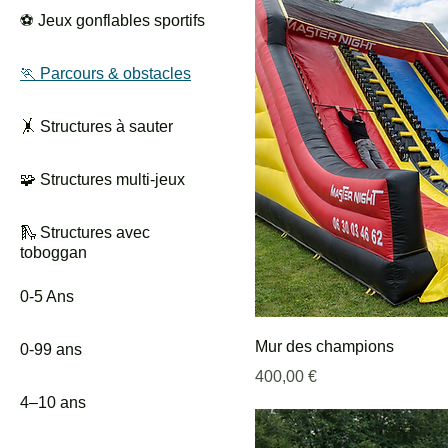
⚽ Jeux gonflables sportifs
🏃 Parcours & obstacles
🤸 Structures à sauter
🧩 Structures multi-jeux
🛝 Structures avec
toboggan
0-5 Ans
Mur des champions
0-99 ans
Prix
400,00 €
4–10 ans