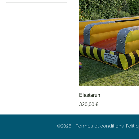
Elastarun
Prix
320,00 €
©2025
Termes et conditions
Polit