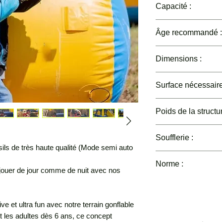
Capacité :
/
Âge recommandé :
6 à 99 ans
Dimensions :
20 m x 10 m – Hau
Surface nécessaire
30 m x 15 m
Poids de la structur
320 kg
Soufflerie :
usils de très haute qualité (Mode semi auto
2 x 1600W – pris
Norme :
 jouer de jour comme de nuit avec nos
EN 14960
CE
e et ultra fun avec notre terrain gonflable
et les adultes dès 6 ans, ce concept