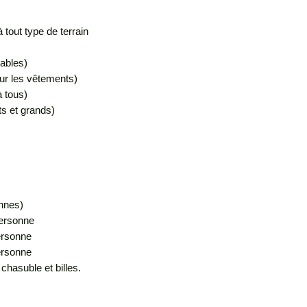
à tout type de terrain
dables)
ur les vêtements)
à tous)
ts et grands)
onnes)
 personne
personne
ersonne
 chasuble et billes.