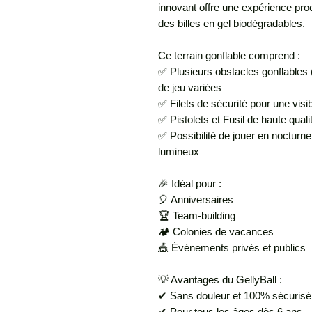
innovant offre une expérience pro
des billes en gel biodégradables.
Ce terrain gonflable comprend :
✅ Plusieurs obstacles gonflables (
de jeu variées
✅ Filets de sécurité pour une visi
✅ Pistolets et Fusil de haute quali
✅ Possibilité de jouer en nocturne
lumineux
🎉 Idéal pour :
🎈 Anniversaires
🏆 Team-building
🏕️ Colonies de vacances
🎪 Événements privés et publics
💡 Avantages du GellyBall :
✔ Sans douleur et 100% sécurisé
✔ Pour tous les âges dès 6 ans