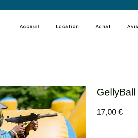
Acceuil
Location
Achat
Avis
GellyBall
Prix
17,00 €